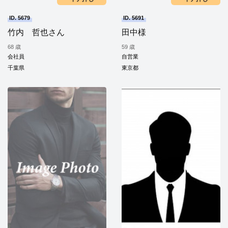
ID. 5679
ID. 5691
竹内 哲也さん
田中様
68 歳
59 歳
会社員
自営業
千葉県
東京都