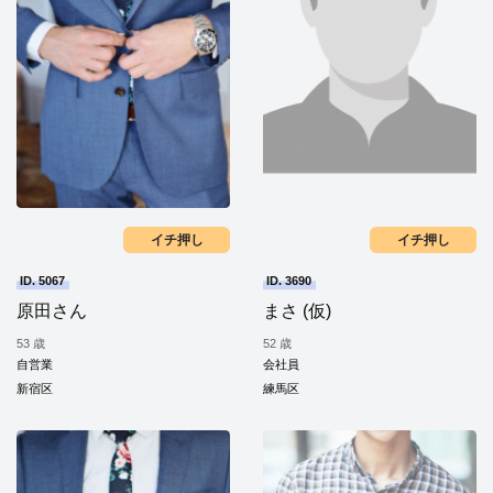
イチ押し
イチ押し
ID. 5067
ID. 3690
原田さん
まさ (仮)
53 歳
52 歳
自営業
会社員
新宿区
練馬区