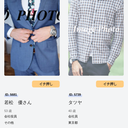
イチ押し
イチ押し
ID. 5681
ID. 5739
若松 優さん
タツヤ
53 歳
40 歳
会社役員
会社員
その他
東京都