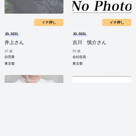
イチ押し
イチ押し
ID. 3231
ID. 5031
井上さん
吉川 慎介さん
47 歳
59 歳
自営業
会社役員
東京都
東京都