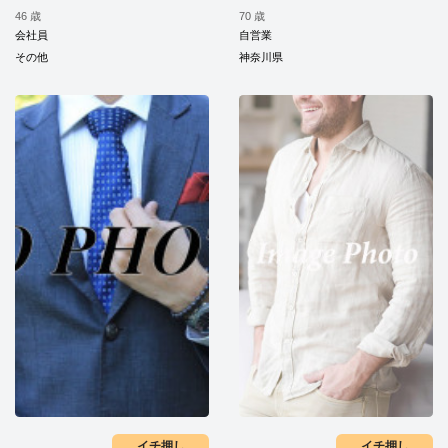
46 歳
70 歳
会社員
自営業
その他
神奈川県
イチ押し
イチ押し